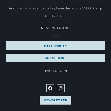
((öff
Aren Park - 17 avenue de la plaine des sports 95800 Cergy
01 30 20 07 88
RESERVIERUNG
RESERVIEREN
GUTSCHEINE
UNS FOLGEN
Facebook ((öffnet ein neues Fenste
Instagram ((öffnet ein neues 
NEWSLETTER