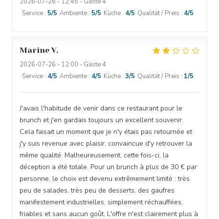
2026-07-26
- 12:45 - Gäste 4
Service
:
5
/5
Ambiente
:
5
/5
Küche
:
4
/5
Qualität / Preis
:
4
/5
Marine
V
2026-07-26
- 12:00 - Gäste 4
Service
:
4
/5
Ambiente
:
4
/5
Küche
:
3
/5
Qualität / Preis
:
1
/5
J'avais l'habitude de venir dans ce restaurant pour le
brunch et j'en gardais toujours un excellent souvenir.
Cela faisait un moment que je n'y étais pas retournée et
j'y suis revenue avec plaisir, convaincue d'y retrouver la
même qualité. Malheureusement, cette fois-ci, la
déception a été totale. Pour un brunch à plus de 30 € par
personne, le choix est devenu extrêmement limité : très
peu de salades, très peu de desserts, des gaufres
manifestement industrielles, simplement réchauffées,
friables et sans aucun goût. L'offre n'est clairement plus à