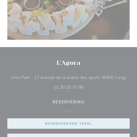
L'Agora
((ope
Aren Park - 17 avenue de la plaine des sports 95800 Cergy
01 30 20 07 88
RESERVERING
RESERVEER EEN TAFEL