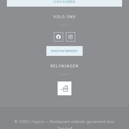
VOUCHERS
VOLG ONS
Facebook ((opent in een nieuw vens
Instagram ((opent in een nieu
NIEUWSBRIEF
BELONINGEN
© 2026 L'Agora — Restaurant website gecreëerd door
((opent in een nieuw venster))
Zenchef