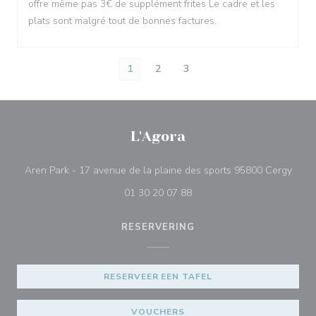
offre même pas 3€ de supplément frites Le cadre et les
plats sont malgré tout de bonnes factures.
1
2
3
L'Agora
((ope
Aren Park - 17 avenue de la plaine des sports 95800 Cergy
01 30 20 07 88
RESERVERING
RESERVEER EEN TAFEL
VOUCHERS