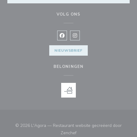
VOLG ONS
Facebook ((opent in een nieuw vens
Instagram ((opent in een nieu
NIEUWSBRIEF
BELONINGEN
© 2026 L'Agora — Restaurant website gecreëerd door
((opent in een nieuw venster))
Zenchef