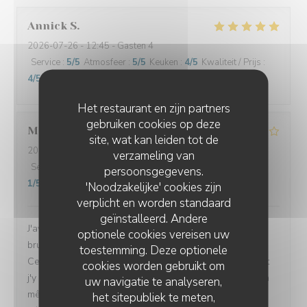
Annick
S
2026-07-26
- 12:45 - Gasten 4
Service
:
5
/5
Atmosfeer
:
5
/5
Keuken
:
4
/5
Kwaliteit / Prijs
:
4
/5
Het restaurant en zijn partners
gebruiken cookies op deze
Marine
V
site, wat kan leiden tot de
2026-07-26
- 12:00 - Gasten 4
verzameling van
Service
:
4
/5
Atmosfeer
:
4
/5
Keuken
:
3
/5
Kwaliteit / Prijs
:
persoonsgegevens.
1
/5
'Noodzakelijke' cookies zijn
verplicht en worden standaard
geïnstalleerd. Andere
J'avais l'habitude de venir dans ce restaurant pour le
optionele cookies vereisen uw
brunch et j'en gardais toujours un excellent souvenir.
toestemming. Deze optionele
Cela faisait un moment que je n'y étais pas retournée et
cookies worden gebruikt om
j'y suis revenue avec plaisir, convaincue d'y retrouver la
uw navigatie te analyseren,
même qualité. Malheureusement, cette fois-ci, la
het sitepubliek te meten,