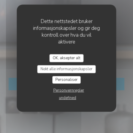
Dette nettstedet bruker
informasjonskapsler og gir deg
kontroll over hva du vil
aktivere
•
CERGY
OK, aksepter alt
L'Agora
Nekt alle informasjonskapsler
Personaliser
BESTILL ET BORD
Personvernregler
undefined