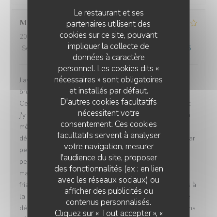
Le restaurant et ses
Marine
V
partenaires utilisent des
cookies sur ce site, pouvant
2026-07-26
- 12:00 - Couverts 4
impliquer la collecte de
Service
:
4
/5
Ambiance
:
4
/5
Cuisine
:
3
/5
Qualité / Prix
:
1
/5
données à caractère
personnel. Les cookies dits «
nécessaires » sont obligatoires
J'avais l'habitude de venir dans ce restaurant pour le
et installés par défaut.
brunch et j'en gardais toujours un excellent souvenir.
D'autres cookies facultatifs
Cela faisait un moment que je n'y étais pas retournée et
nécessitent votre
j'y suis revenue avec plaisir, convaincue d'y retrouver la
consentement. Ces cookies
même qualité. Malheureusement, cette fois-ci, la
facultatifs servent à analyser
déception a été totale. Pour un brunch à plus de 30 € par
votre navigation, mesurer
personne, le choix est devenu extrêmement limité : très
l'audience du site, proposer
peu de salades, très peu de desserts, des gaufres
des fonctionnalités (ex : en lien
manifestement industrielles, simplement réchauffées,
avec les réseaux sociaux) ou
friables et sans aucun goût. L'offre n'est clairement plus à
afficher des publicités ou
la hauteur du prix demandé. Le service a également été
contenus personnalisés.
décevant. Les tables restaient encombrées et nous avons
Cliquez sur « Tout accepter », «