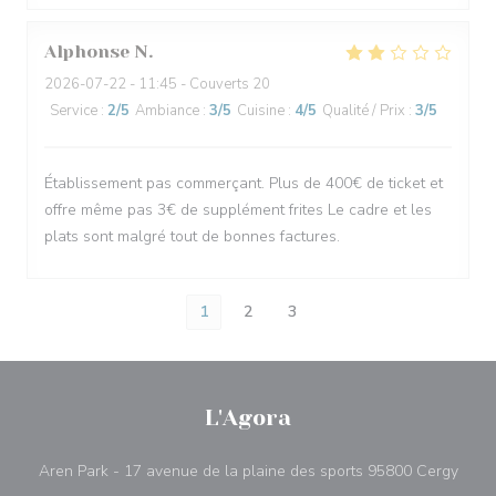
Alphonse
N
2026-07-22
- 11:45 - Couverts 20
Service
:
2
/5
Ambiance
:
3
/5
Cuisine
:
4
/5
Qualité / Prix
:
3
/5
Établissement pas commerçant. Plus de 400€ de ticket et
offre même pas 3€ de supplément frites Le cadre et les
plats sont malgré tout de bonnes factures.
1
2
3
L'Agora
((ouv
Aren Park - 17 avenue de la plaine des sports 95800 Cergy