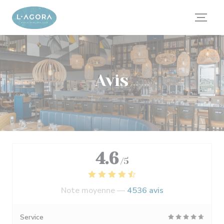
Personnalisation de vos choix en matière de cookies
Avis
4.6
/5
Note moyenne —
4536 avis
Service