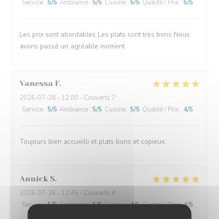
Service
:
5
/5
Ambiance
:
5
/5
Cuisine
:
5
/5
Qualité / Prix
:
5
/5
Les prix sont abordables Les plats sont très bons Nous
avons passé un agréable moment
Vanessa
F
2026-07-28
- 12:00 - Couverts 7
Service
:
5
/5
Ambiance
:
5
/5
Cuisine
:
5
/5
Qualité / Prix
:
4
/5
Toujours bien accueilli et plats bons et copieux.
Annick
S
2026-07-26
- 12:45 - Couverts 4
Service
:
5
/5
Ambiance
:
5
/5
Cuisine
:
4
/5
Qualité / Prix
:
4
/5