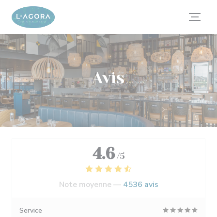
Personnalisation de vos choix en matière de cookies
Avis
4.6
/5
Note moyenne —
4536 avis
Service