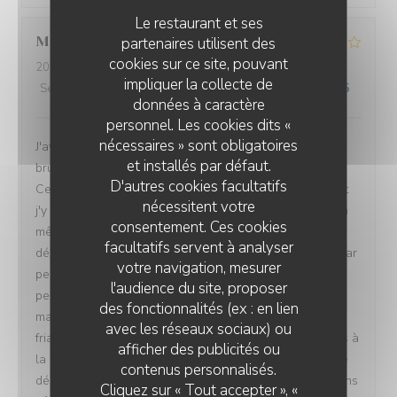
Le restaurant et ses
Marine
V
partenaires utilisent des
cookies sur ce site, pouvant
2026-07-26
- 12:00 - Couverts 4
impliquer la collecte de
Service
:
4
/5
Ambiance
:
4
/5
Cuisine
:
3
/5
Qualité / Prix
:
1
/5
données à caractère
personnel. Les cookies dits «
nécessaires » sont obligatoires
J'avais l'habitude de venir dans ce restaurant pour le
et installés par défaut.
brunch et j'en gardais toujours un excellent souvenir.
D'autres cookies facultatifs
Cela faisait un moment que je n'y étais pas retournée et
nécessitent votre
j'y suis revenue avec plaisir, convaincue d'y retrouver la
consentement. Ces cookies
même qualité. Malheureusement, cette fois-ci, la
facultatifs servent à analyser
déception a été totale. Pour un brunch à plus de 30 € par
votre navigation, mesurer
personne, le choix est devenu extrêmement limité : très
l'audience du site, proposer
peu de salades, très peu de desserts, des gaufres
des fonctionnalités (ex : en lien
manifestement industrielles, simplement réchauffées,
avec les réseaux sociaux) ou
friables et sans aucun goût. L'offre n'est clairement plus à
afficher des publicités ou
la hauteur du prix demandé. Le service a également été
contenus personnalisés.
décevant. Les tables restaient encombrées et nous avons
Cliquez sur « Tout accepter », «