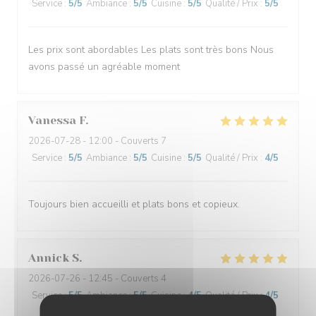
Service
:
5
/5
Ambiance
:
5
/5
Cuisine
:
5
/5
Qualité / Prix
:
5
/5
Les prix sont abordables Les plats sont très bons Nous
avons passé un agréable moment
Vanessa
F
2026-07-28
- 12:00 - Couverts 7
Service
:
5
/5
Ambiance
:
5
/5
Cuisine
:
5
/5
Qualité / Prix
:
4
/5
Toujours bien accueilli et plats bons et copieux.
Annick
S
2026-07-26
- 12:45 - Couverts 4
Service
:
5
/5
Ambiance
:
5
/5
Cuisine
:
4
/5
Qualité / Prix
:
4
/5