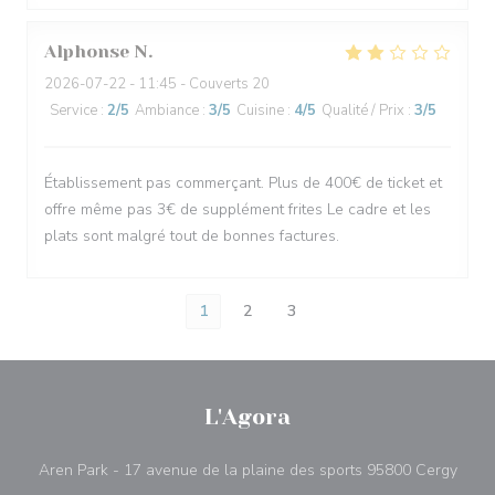
Alphonse
N
2026-07-22
- 11:45 - Couverts 20
Service
:
2
/5
Ambiance
:
3
/5
Cuisine
:
4
/5
Qualité / Prix
:
3
/5
Établissement pas commerçant. Plus de 400€ de ticket et
offre même pas 3€ de supplément frites Le cadre et les
plats sont malgré tout de bonnes factures.
1
2
3
L'Agora
((ouv
Aren Park - 17 avenue de la plaine des sports 95800 Cergy