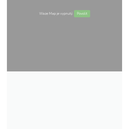
Waze Map je vypnutý.
Povolit