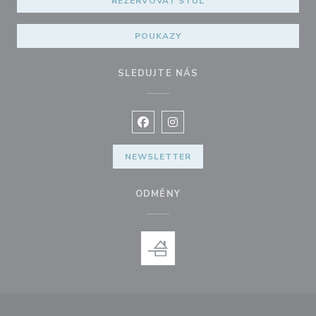
REZERVOVAT STŮL
POUKAZY
SLEDUJTE NÁS
Facebook ((otevře se v novém okně
Instagram ((otevře se v nové
NEWSLETTER
ODMĚNY