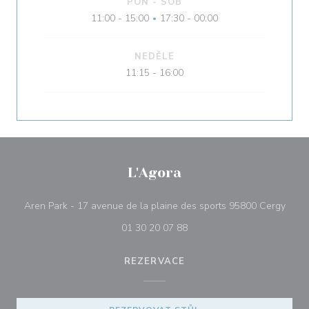
PON
-
SOB
11:00 - 15:00
17:30 - 00:00
•
NEDĚLE
11:15 - 16:00
L'Agora
((ote
Aren Park - 17 avenue de la plaine des sports 95800 Cergy
01 30 20 07 88
REZERVACE