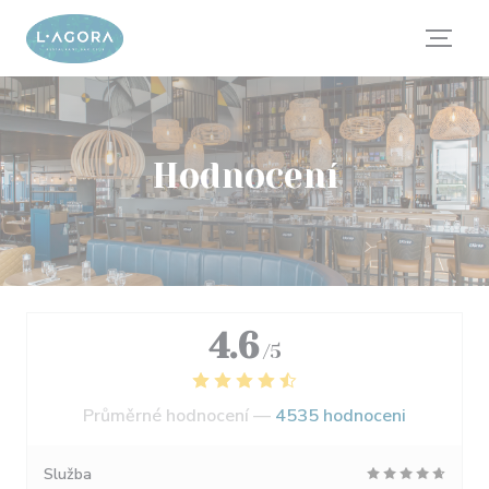
Panel pro správu cookies
Hodnocení
4.6
/5
Průměrné hodnocení —
4535 hodnoceni
Služba