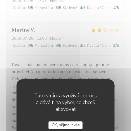
2026-07-26
- 12:45 - Hosté 4
Služba
:
5
/5
Atmosféra
:
5
/5
Kuchyně
:
4
/5
Kvalita / Cena
:
4
/5
Marine
V
2026-07-26
- 12:00 - Hosté 4
Služba
:
4
/5
Atmosféra
:
4
/5
Kuchyně
:
3
/5
Kvalita / Cena
:
1
/5
J'avais l'habitude de venir dans ce restaurant pour le
brunch et j'en gardais toujours un excellent souvenir.
Cela faisait un moment que je n'y étais pas retournée et
j'y suis revenue avec plaisir, convaincue d'y retrouver la
même qualité. Malheureusement, cette fois-ci, la
Tato stránka využívá cookies
déception a été totale. Pour un brunch à plus de 30 € par
a dává ti na výběr, co chceš
personne, le choix est devenu extrêmement limité : très
aktivovat
peu de salades, très peu de desserts, des gaufres
manifestement industrielles, simplement réchauffées,
OK, přijmout vše
friables et sans aucun goût. L'offre n'est clairement plus à