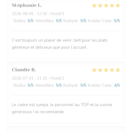
Stéphanie
L
2026-08-05
- 12:30 - Hosté 5
Služba
:
5
/5
Atmosféra
:
5
/5
Kuchyně
:
5
/5
Kvalita / Cena
:
5
/5
C’est toujours un plaisir de venir, tant pour les plats
généreux et délicieux que pour l’accueil.
Claudie
B
2026-07-31
- 21:15 - Hosté 2
Služba
:
5
/5
Atmosféra
:
5
/5
Kuchyně
:
5
/5
Kvalita / Cena
:
4
/5
Le cadre est sympa, le personnel au TOP et la cuisine
généreuse ! Je recommande