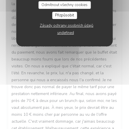
la hauteur du prix demandé. Le service a également été
Odmítnout všechny cookies
décevant. Les tables restaient encombrées et nous avons
Přizpůsobit
dû les débarrasser nous-mêmes. Lorsque nous avons
demandé une bouteille d'eau, il nous a été indiqué d'aller
Zásady ochrany osobních údajů
nous servir. Je peux comprendre un fonctionnement en
undefined
libre-service, mais le restaurant était presque vide, ce qui
rend cette organisation difficile à comprendre. Au moment
du paiement, nous avons fait remarquer que le buffet était
beaucoup moins fourni que lors de nos précédentes
visites. On nous a expliqué que c'était normal, car c'est
l'été. En revanche, le prix, lui, n'a pas changé, et la
personne qui nous a encaissés nous l'a confirmé. Je ne
trouve donc pas normal de payer le même tarif pour une
prestation nettement inférieure. Au final, nous avons payé
près de 70 € à deux pour un brunch qui, selon moi, ne les
vaut absolument pas. À mes yeux, le prix devrait être au
moins 10 € moins cher par personne au vu de l'offre
actuelle. C'est vraiment dommage, car j'aimais beaucoup
cet établissement. Malheureusement, cette expérience a