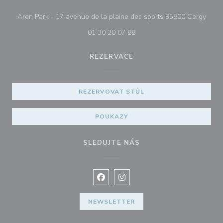
((ote
Aren Park - 17 avenue de la plaine des sports 95800 Cergy
01 30 20 07 88
REZERVACE
REZERVOVAT STŮL
POUKAZY
SLEDUJTE NÁS
Facebook ((otevře se v novém okně
Instagram ((otevře se v nové
NEWSLETTER