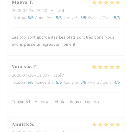
Maeva
T
2026-07-28
- 20:00 - Hosté 4
Služba
:
5
/5
Atmosféra
:
5
/5
Kuchyně
:
5
/5
Kvalita / Cena
:
5
/5
Les prix sont abordables Les plats sont très bons Nous
avons passé un agréable moment
Vanessa
F
2026-07-28
- 12:00 - Hosté 7
Služba
:
5
/5
Atmosféra
:
5
/5
Kuchyně
:
5
/5
Kvalita / Cena
:
4
/5
Toujours bien accueilli et plats bons et copieux.
Annick
S