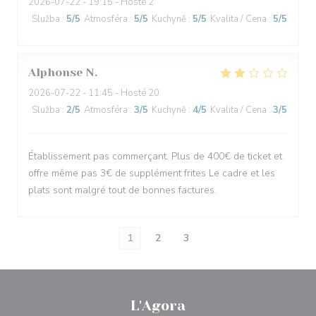
2026-07-22
- 19:15 - Hosté 2
Služba
:
5
/5
Atmosféra
:
5
/5
Kuchyně
:
5
/5
Kvalita / Cena
:
5
/5
Alphonse
N
2026-07-22
- 11:45 - Hosté 20
Služba
:
2
/5
Atmosféra
:
3
/5
Kuchyně
:
4
/5
Kvalita / Cena
:
3
/5
Établissement pas commerçant. Plus de 400€ de ticket et
offre même pas 3€ de supplément frites Le cadre et les
plats sont malgré tout de bonnes factures.
1
2
3
L'Agora