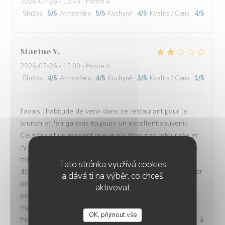
2026-07-26
- 12:45 - Hosté 4
Služba
:
5
/5
Atmosféra
:
5
/5
Kuchyně
:
4
/5
Kvalita / Cena
:
4
/5
Marine
V
2026-07-26
- 12:00 - Hosté 4
Služba
:
4
/5
Atmosféra
:
4
/5
Kuchyně
:
3
/5
Kvalita / Cena
:
1
/5
J'avais l'habitude de venir dans ce restaurant pour le
brunch et j'en gardais toujours un excellent souvenir.
Cela faisait un moment que je n'y étais pas retournée et
j'y suis revenue avec plaisir, convaincue d'y retrouver la
même qualité. Malheureusement, cette fois-ci, la
Tato stránka využívá cookies
déception a été totale. Pour un brunch à plus de 30 € par
a dává ti na výběr, co chceš
personne, le choix est devenu extrêmement limité : très
aktivovat
peu de salades, très peu de desserts, des gaufres
manifestement industrielles, simplement réchauffées,
OK, přijmout vše
friables et sans aucun goût. L'offre n'est clairement plus à