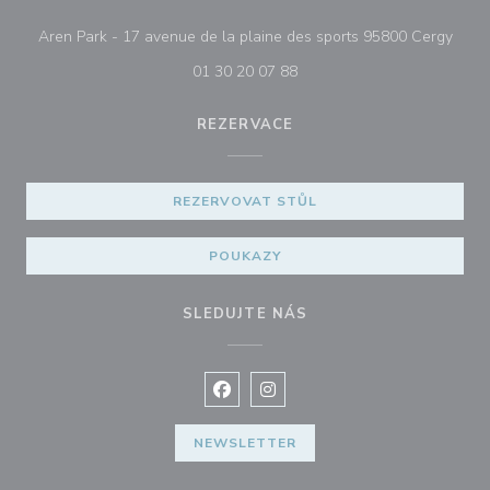
((ote
Aren Park - 17 avenue de la plaine des sports 95800 Cergy
01 30 20 07 88
REZERVACE
REZERVOVAT STŮL
POUKAZY
SLEDUJTE NÁS
Facebook ((otevře se v novém okně
Instagram ((otevře se v nové
NEWSLETTER