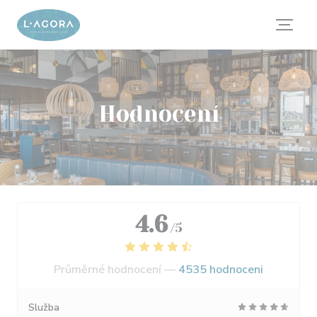
Panel pro správu cookies
Hodnocení
4.6
/5
Průměrné hodnocení —
4535 hodnoceni
Služba