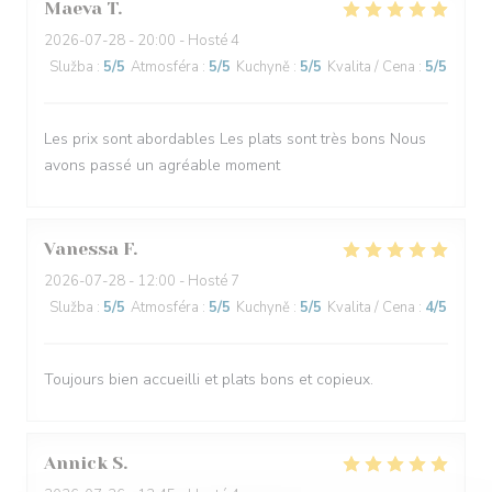
Maeva
T
2026-07-28
- 20:00 - Hosté 4
Služba
:
5
/5
Atmosféra
:
5
/5
Kuchyně
:
5
/5
Kvalita / Cena
:
5
/5
Les prix sont abordables Les plats sont très bons Nous
avons passé un agréable moment
Vanessa
F
2026-07-28
- 12:00 - Hosté 7
Služba
:
5
/5
Atmosféra
:
5
/5
Kuchyně
:
5
/5
Kvalita / Cena
:
4
/5
Toujours bien accueilli et plats bons et copieux.
Annick
S