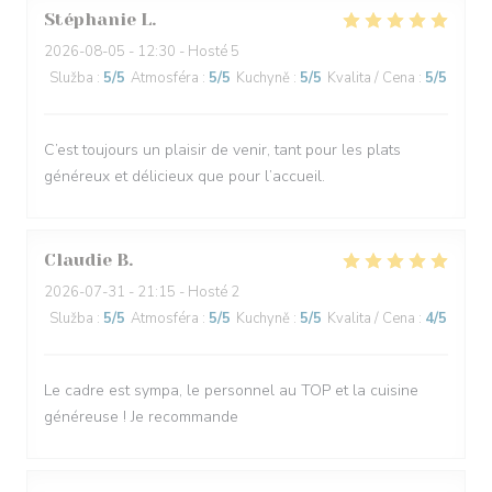
Stéphanie
L
2026-08-05
- 12:30 - Hosté 5
Služba
:
5
/5
Atmosféra
:
5
/5
Kuchyně
:
5
/5
Kvalita / Cena
:
5
/5
C’est toujours un plaisir de venir, tant pour les plats
généreux et délicieux que pour l’accueil.
Claudie
B
2026-07-31
- 21:15 - Hosté 2
Služba
:
5
/5
Atmosféra
:
5
/5
Kuchyně
:
5
/5
Kvalita / Cena
:
4
/5
Le cadre est sympa, le personnel au TOP et la cuisine
généreuse ! Je recommande