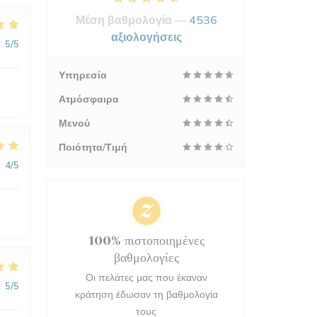
Μέση βαθμολογία —
4536
αξιολογήσεις
:
5
/5
Υπηρεσία
Ατμόσφαιρα
Μενού
Ποιότητα/Τιμή
:
4
/5
100% πιστοποιημένες
βαθμολογίες
Οι πελάτες μας που έκαναν
:
5
/5
κράτηση έδωσαν τη βαθμολογία
τους