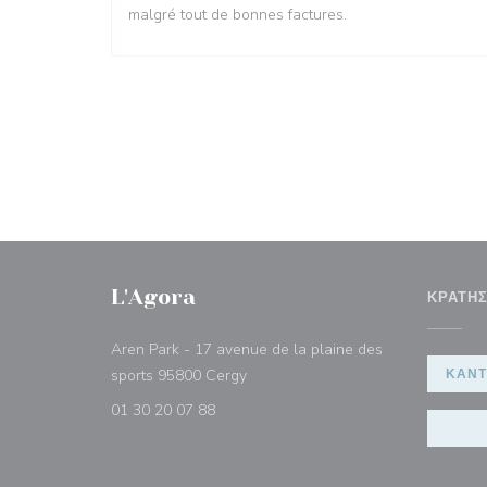
malgré tout de bonnes factures.
L'Agora
ΚΡΆΤΗ
Aren Park - 17 avenue de la plaine des
((ανοίγει σε νέο παράθυρο))
sports 95800 Cergy
ΚΆΝΤ
01 30 20 07 88