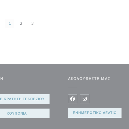
1
2
3
ΣΗ
ΑΚΟΛΟΥΘΉΣΤΕ ΜΑΣ
Ε ΚΡΆΤΗΣΗ ΤΡΑΠΕΖΙΟΎ
Facebook ((ανοίγει σε νέο 
Instagram ((ανοίγει σ
ΕΝΗΜΕΡΩΤΙΚΌ ΔΕΛΤΊΟ
ΚΟΥΠΌΝΙΑ