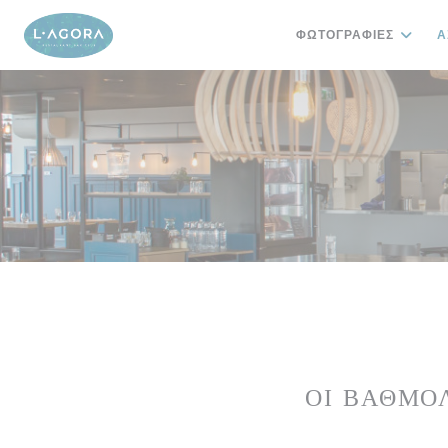
Πίνακας διαχείρισης "Μπισκότων" (Cookies)
ΦΩΤΟΓΡΑΦΊΕΣ
Α
ΟΙ ΒΑΘΜΟ