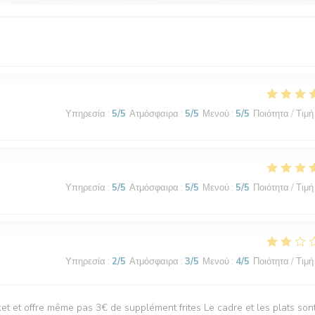
Υπηρεσία
:
5
/5
Ατμόσφαιρα
:
5
/5
Μενού
:
5
/5
Ποιότητα / Τιμή
Υπηρεσία
:
5
/5
Ατμόσφαιρα
:
5
/5
Μενού
:
5
/5
Ποιότητα / Τιμή
Υπηρεσία
:
2
/5
Ατμόσφαιρα
:
3
/5
Μενού
:
4
/5
Ποιότητα / Τιμή
t et offre même pas 3€ de supplément frites Le cadre et les plats son