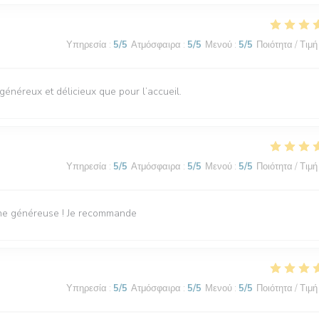
Υπηρεσία
:
5
/5
Ατμόσφαιρα
:
5
/5
Μενού
:
5
/5
Ποιότητα / Τιμή
s généreux et délicieux que pour l’accueil.
Υπηρεσία
:
5
/5
Ατμόσφαιρα
:
5
/5
Μενού
:
5
/5
Ποιότητα / Τιμή
sine généreuse ! Je recommande
Υπηρεσία
:
5
/5
Ατμόσφαιρα
:
5
/5
Μενού
:
5
/5
Ποιότητα / Τιμή