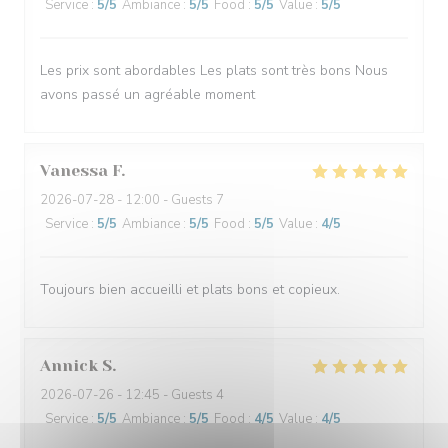
Service
:
5
/5
Ambiance
:
5
/5
Food
:
5
/5
Value
:
5
/5
Les prix sont abordables Les plats sont très bons Nous
avons passé un agréable moment
Vanessa
F
2026-07-28
- 12:00 - Guests 7
Service
:
5
/5
Ambiance
:
5
/5
Food
:
5
/5
Value
:
4
/5
Toujours bien accueilli et plats bons et copieux.
Annick
S
2026-07-26
- 12:45 - Guests 4
Service
:
5
/5
Ambiance
:
5
/5
Food
:
4
/5
Value
:
4
/5