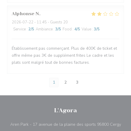
Alphonse
N
2026-07-22
- 11:45 - Guests 20
Service
:
2
/5
Ambiance
:
3
/5
Food
:
4
/5
Value
:
3
/5
Établissement pas commerçant. Plus de 400€ de ticket et
offre même pas 3€ de supplément frites Le cadre et les
plats sont malgré tout de bonnes factures.
1
2
3
L'Agora
((ope
Aren Park - 17 avenue de la plaine des sports 95800 Cergy