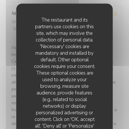
Marine
V
The restaurant and its
2026-07-26
- 12:00 - Guests 4
partners use cookies on this
Service
:
4
/5
Ambiance
:
4
/5
Food
:
3
/5
Value
:
1
/5
site, which may involve the
collection of personal data.
'Necessary' cookies are
J'avais l'habitude de venir dans ce restaurant pour le
mandatory and installed by
brunch et j'en gardais toujours un excellent souvenir.
default. Other optional
Cela faisait un moment que je n'y étais pas retournée et
cookies require your consent.
j'y suis revenue avec plaisir, convaincue d'y retrouver la
These optional cookies are
même qualité. Malheureusement, cette fois-ci, la
used to analyze your
déception a été totale. Pour un brunch à plus de 30 € par
browsing, measure site
personne, le choix est devenu extrêmement limité : très
audience, provide features
peu de salades, très peu de desserts, des gaufres
(e.g., related to social
manifestement industrielles, simplement réchauffées,
networks) or display
friables et sans aucun goût. L'offre n'est clairement plus à
personalized advertising or
la hauteur du prix demandé. Le service a également été
content. Click on 'OK, accept
décevant. Les tables restaient encombrées et nous avons
all', 'Deny all' or 'Personalize'