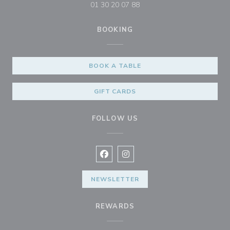
01 30 20 07 88
BOOKING
BOOK A TABLE
GIFT CARDS
FOLLOW US
Facebook ((opens in a new window
Instagram ((opens in a new w
NEWSLETTER
REWARDS