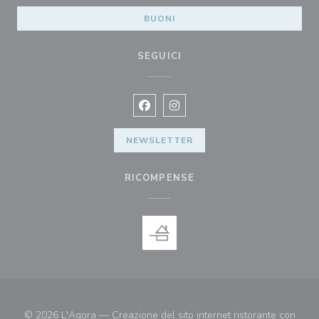
BUONI
SEGUICI
Facebook ((apre una nuova finestra)
Instagram ((apre una nuova fi
NEWSLETTER
RICOMPENSE
© 2026 L'Agora — Creazione del sito internet ristorante con