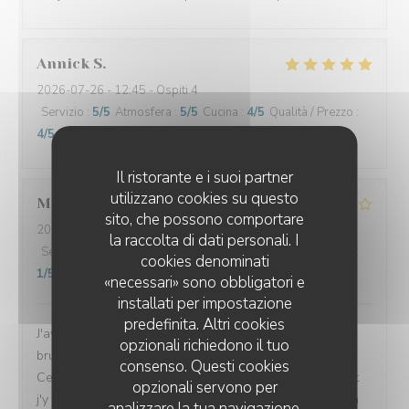
Annick
S
2026-07-26
- 12:45 - Ospiti 4
Servizio
:
5
/5
Atmosfera
:
5
/5
Cucina
:
4
/5
Qualità / Prezzo
:
4
/5
Il ristorante e i suoi partner
utilizzano cookies su questo
Marine
V
sito, che possono comportare
2026-07-26
- 12:00 - Ospiti 4
la raccolta di dati personali. I
Servizio
:
4
/5
Atmosfera
:
4
/5
Cucina
:
3
/5
Qualità / Prezzo
:
cookies denominati
1
/5
«necessari» sono obbligatori e
installati per impostazione
predefinita. Altri cookies
J'avais l'habitude de venir dans ce restaurant pour le
opzionali richiedono il tuo
brunch et j'en gardais toujours un excellent souvenir.
consenso. Questi cookies
Cela faisait un moment que je n'y étais pas retournée et
opzionali servono per
j'y suis revenue avec plaisir, convaincue d'y retrouver la
analizzare la tua navigazione,