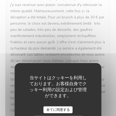
j'y suis revenue avec plaisir, convaincue d'y retrouver la
même qualité. Malheureusement, cette fois-ci, la
déception a été totale. Pour un brunch à plus de 30 € par
personne, le choix est devenu extrêmement limité : très
peu de salades, très peu de desserts, des gaufres
manifestement industrielles, simplement réchauffées,
friables et sans aucun goût. L'offre n'est clairement plus à
la hauteur du prix demandé. Le service a également été
décevant. Les tables restaient encombrées et nous avons
dû les débarrasser nous-mêmes. Lorsque nous avons
demandé une bouteille d'eau, il nous a été indiqué d'aller
nous servir. Je peux comprendre un fonctionnement en
当サイトはクッキーを利用し
libre-service, mais le restaurant était presque vide, ce qui
ております。お客様自身でク
rend cette organisation difficile à comprendre. Au moment
ッキー利用の設定および管理
du paiement, nous avons fait remarquer que le buffet était
ができます。
beaucoup moins fourni que lors de nos précédentes
visites. On nous a expliqué que c'était normal, car c'est
全てに同意する
l'été. En revanche, le prix, lui, n'a pas changé, et la