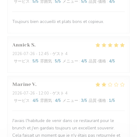
サービス
:
5
/5
雰囲気
:
5
/5
メニュー
:
5
/5
品質-価格
:
4
/5
Toujours bien accueilli et plats bons et copieux.
Annick
S
2026-07-26
- 12:45 - ゲスト 4
サービス
:
5
/5
雰囲気
:
5
/5
メニュー
:
4
/5
品質-価格
:
4
/5
Marine
V
2026-07-26
- 12:00 - ゲスト 4
サービス
:
4
/5
雰囲気
:
4
/5
メニュー
:
3
/5
品質-価格
:
1
/5
J'avais l'habitude de venir dans ce restaurant pour le
brunch et j'en gardais toujours un excellent souvenir.
Cela faisait un moment que je n'y étais pas retournée et