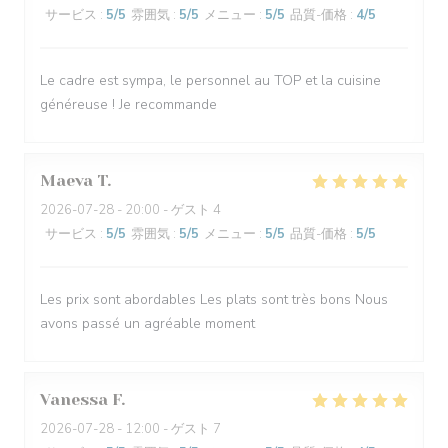
サービス
:
5
/5
雰囲気
:
5
/5
メニュー
:
5
/5
品質-価格
:
4
/5
Le cadre est sympa, le personnel au TOP et la cuisine
généreuse ! Je recommande
Maeva
T
2026-07-28
- 20:00 - ゲスト 4
サービス
:
5
/5
雰囲気
:
5
/5
メニュー
:
5
/5
品質-価格
:
5
/5
Les prix sont abordables Les plats sont très bons Nous
avons passé un agréable moment
Vanessa
F
2026-07-28
- 12:00 - ゲスト 7