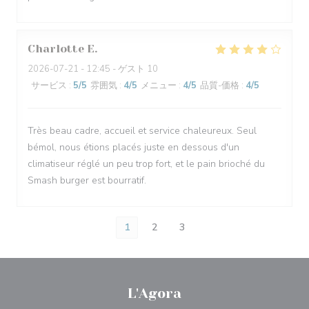
Charlotte
E
2026-07-21
- 12:45 - ゲスト 10
サービス
:
5
/5
雰囲気
:
4
/5
メニュー
:
4
/5
品質-価格
:
4
/5
Très beau cadre, accueil et service chaleureux. Seul
bémol, nous étions placés juste en dessous d'un
climatiseur réglé un peu trop fort, et le pain brioché du
Smash burger est bourratif.
1
2
3
L'Agora