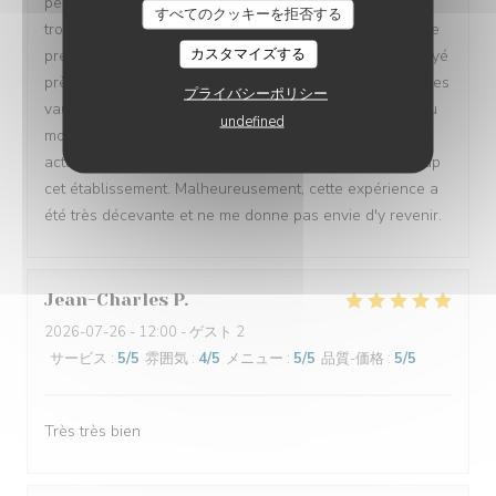
personne qui nous a encaissés nous l'a confirmé. Je ne
すべてのクッキーを拒否する
trouve donc pas normal de payer le même tarif pour une
カスタマイズする
prestation nettement inférieure. Au final, nous avons payé
près de 70 € à deux pour un brunch qui, selon moi, ne les
プライバシーポリシー
vaut absolument pas. À mes yeux, le prix devrait être au
undefined
moins 10 € moins cher par personne au vu de l'offre
actuelle. C'est vraiment dommage, car j'aimais beaucoup
cet établissement. Malheureusement, cette expérience a
été très décevante et ne me donne pas envie d'y revenir.
Jean-Charles
P
2026-07-26
- 12:00 - ゲスト 2
サービス
:
5
/5
雰囲気
:
4
/5
メニュー
:
5
/5
品質-価格
:
5
/5
Très très bien