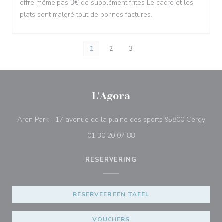
offre même pas 3€ de supplément frites Le cadre et les
plats sont malgré tout de bonnes factures.
1
2
3
L'Agora
((ope
Aren Park - 17 avenue de la plaine des sports 95800 Cergy
01 30 20 07 88
RESERVERING
RESERVEER EEN TAFEL
VOUCHERS