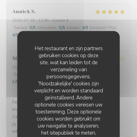
Annick
S
2026-07-26
- 12:45 - Gasten 4
Service
:
5
/5
Atmosfeer
:
5
/5
Keuken
:
4
/5
Kwaliteit / Prijs
:
4
/5
Het restaurant en zijn partners
gebruiken cookies op deze
Marine
V
site, wat kan leiden tot de
2026-07-26
- 12:00 - Gasten 4
verzameling van
Service
:
4
/5
Atmosfeer
:
4
/5
Keuken
:
3
/5
Kwaliteit / Prijs
:
persoonsgegevens.
1
/5
'Noodzakelijke' cookies zijn
verplicht en worden standaard
geïnstalleerd. Andere
J'avais l'habitude de venir dans ce restaurant pour le
optionele cookies vereisen uw
brunch et j'en gardais toujours un excellent souvenir.
toestemming. Deze optionele
Cela faisait un moment que je n'y étais pas retournée et
cookies worden gebruikt om
j'y suis revenue avec plaisir, convaincue d'y retrouver la
uw navigatie te analyseren,
même qualité. Malheureusement, cette fois-ci, la
het sitepubliek te meten,