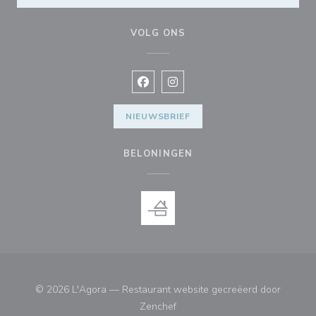
VOLG ONS
Facebook ((opent in een nieuw vens
Instagram ((opent in een nieu
NIEUWSBRIEF
BELONINGEN
© 2026 L'Agora — Restaurant website gecreëerd door
((opent in een nieuw venster))
Zenchef