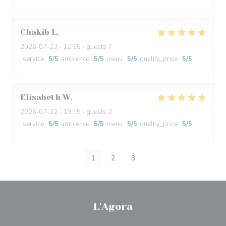
Chakib
L
2026-07-23
- 12:15 - guests 7
service
:
5
/5
ambience
:
5
/5
menu
:
5
/5
quality_price
:
5
/5
Elisabeth
W
2026-07-22
- 19:15 - guests 2
service
:
5
/5
ambience
:
5
/5
menu
:
5
/5
quality_price
:
5
/5
1
2
3
L'Agora