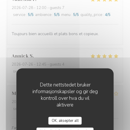
2026-07-28
- 12:00 - guests 7
service
:
5
/5
ambience
:
5
/5
menu
:
5
/5
quality_price
:
4
/5
Toujours bien accueilli et plats bons et copieux.
Annick
S
2026-07-26
- 12:45 - guests 4
service
:
5
/5
ambience
:
5
/5
menu
:
4
/5
quality_price
:
4
/5
Dette nettstedet bruker
informasjonskapsler og gir deg
Marine
V
kontroll over hva du vil
2026-07-26
- 12:00 - guests 4
aktivere
service
:
4
/5
ambience
:
4
/5
menu
:
3
/5
quality_price
:
1
/5
OK, aksepter alt
J'avais l'habitude de venir dans ce restaurant pour le