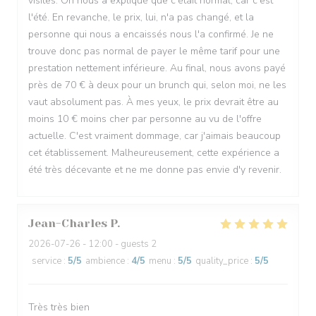
visites. On nous a expliqué que c'était normal, car c'est
l'été. En revanche, le prix, lui, n'a pas changé, et la
personne qui nous a encaissés nous l'a confirmé. Je ne
trouve donc pas normal de payer le même tarif pour une
prestation nettement inférieure. Au final, nous avons payé
près de 70 € à deux pour un brunch qui, selon moi, ne les
vaut absolument pas. À mes yeux, le prix devrait être au
moins 10 € moins cher par personne au vu de l'offre
actuelle. C'est vraiment dommage, car j'aimais beaucoup
cet établissement. Malheureusement, cette expérience a
été très décevante et ne me donne pas envie d'y revenir.
Jean-Charles
P
2026-07-26
- 12:00 - guests 2
service
:
5
/5
ambience
:
4
/5
menu
:
5
/5
quality_price
:
5
/5
Très très bien