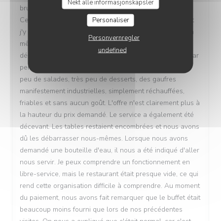
Nekt alle informasjonskapsler
brunch et j'en gardais toujours un excellent souvenir.
Cela faisait un moment que je n'y étais pas retournée et
Personaliser
j'y suis revenue avec plaisir, convaincue d'y retrouver la
Personvernregler
même qualité. Malheureusement, cette fois-ci, la
undefined
déception a été totale. Pour un brunch à plus de 30 € par
personne, le choix est devenu extrêmement limité : très
peu de salades, très peu de desserts, des gaufres
manifestement industrielles, simplement réchauffées,
friables et sans aucun goût. L'offre n'est clairement plus à
la hauteur du prix demandé. Le service a également été
décevant. Les tables restaient encombrées et nous avons
dû les débarrasser nous-mêmes. Lorsque nous avons
demandé une bouteille d'eau, il nous a été indiqué d'aller
nous servir. Je peux comprendre un fonctionnement en
libre-service, mais le restaurant était presque vide, ce qui
rend cette organisation difficile à comprendre. Au moment
du paiement, nous avons fait remarquer que le buffet était
beaucoup moins fourni que lors de nos précédentes