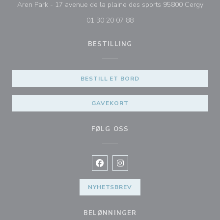
((åpne
Aren Park - 17 avenue de la plaine des sports 95800 Cergy
01 30 20 07 88
BESTILLING
BESTILL ET BORD
GAVEKORT
FØLG OSS
Facebook ((åpner i et nytt vindu))
Instagram ((åpner i et nytt vin
NYHETSBREV
BELØNNINGER