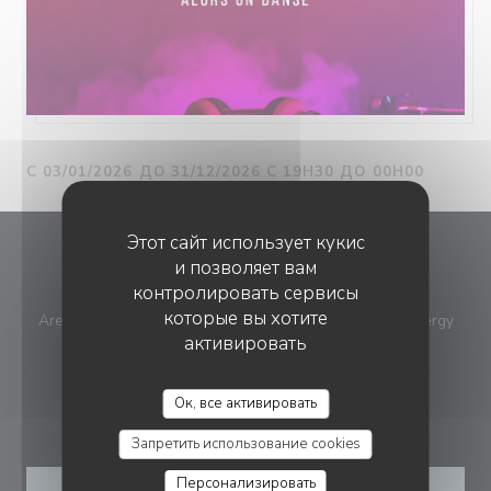
С 03/01/2026 ДО 31/12/2026 С 19H30 ДО 00H00
Этот сайт использует кукис
L'Agora
и позволяет вам
контролировать сервисы
которые вы хотите
((отк
Aren Park - 17 avenue de la plaine des sports 95800 Cergy
активировать
01 30 20 07 88
Ок, все активировать
БРОНИРОВАНИЕ
Запретить использование cookies
Персонализировать
ЗАБРОНИРОВАТЬ СТОЛИК