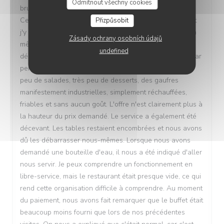
Odmítnout všechny cookies
brunch et j'en gardais toujours un excellent souvenir.
Cela faisait un moment que je n'y étais pas retournée et
Přizpůsobit
j'y suis revenue avec plaisir, convaincue d'y retrouver la
Zásady ochrany osobních údajů
même qualité. Malheureusement, cette fois-ci, la
undefined
déception a été totale. Pour un brunch à plus de 30 € par
personne, le choix est devenu extrêmement limité : très
peu de salades, très peu de desserts, des gaufres
manifestement industrielles, simplement réchauffées,
friables et sans aucun goût. L'offre n'est clairement plus à
la hauteur du prix demandé. Le service a également été
décevant. Les tables restaient encombrées et nous avons
dû les débarrasser nous-mêmes. Lorsque nous avons
demandé une bouteille d'eau, il nous a été indiqué d'aller
nous servir. Je peux comprendre un fonctionnement en
libre-service, mais le restaurant était presque vide, ce qui
rend cette organisation difficile à comprendre. Au moment
du paiement, nous avons fait remarquer que le buffet était
beaucoup moins fourni que lors de nos précédentes