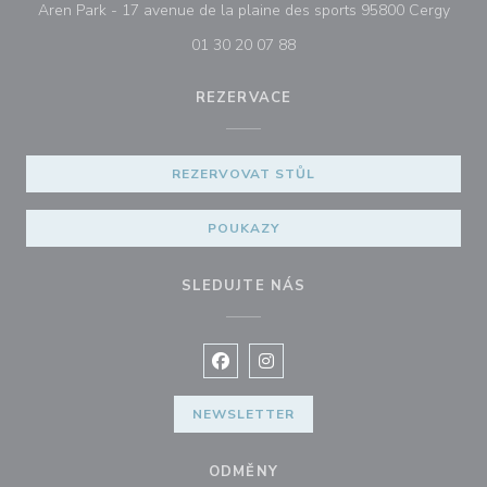
((ote
Aren Park - 17 avenue de la plaine des sports 95800 Cergy
01 30 20 07 88
REZERVACE
REZERVOVAT STŮL
POUKAZY
SLEDUJTE NÁS
Facebook ((otevře se v novém okně
Instagram ((otevře se v nové
NEWSLETTER
ODMĚNY