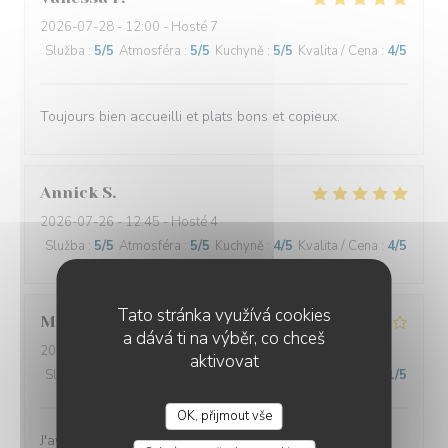
2026-07-28
- 12:00 - Hosté 7
Služba
:
5
/5
Atmosféra
:
5
/5
Kuchyně
:
5
/5
Kvalita / Cena
:
4
/5
Toujours bien accueilli et plats bons et copieux.
Annick
S
2026-07-26
- 12:45 - Hosté 4
Služba
:
5
/5
Atmosféra
:
5
/5
Kuchyně
:
4
/5
Kvalita / Cena
:
4
/5
Tato stránka využívá cookies
Marine
V
a dává ti na výběr, co chceš
2026-07-26
- 12:00 - Hosté 4
aktivovat
Služba
:
4
/5
Atmosféra
:
4
/5
Kuchyně
:
3
/5
Kvalita / Cena
:
1
/5
OK, přijmout vše
J'avais l'habitude de venir dans ce restaurant pour le