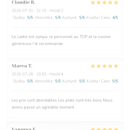
Claudie
B
2026-07-31
- 21:15 - Hosté 2
Služba
:
5
/5
Atmosféra
:
5
/5
Kuchyně
:
5
/5
Kvalita / Cena
:
4
/5
Le cadre est sympa, le personnel au TOP et la cuisine
généreuse ! Je recommande
Maeva
T
2026-07-28
- 20:00 - Hosté 4
Služba
:
5
/5
Atmosféra
:
5
/5
Kuchyně
:
5
/5
Kvalita / Cena
:
5
/5
Les prix sont abordables Les plats sont très bons Nous
avons passé un agréable moment
Vanessa
F