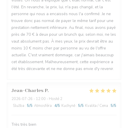
visites. On nous a expliqué que c'était normal, car c'est
l'été. En revanche, le prix, lui, n'a pas changé, et la
personne qui nous a encaissés nous l'a confirmé. Je ne
trouve donc pas normal de payer le même tarif pour une
prestation nettement inférieure. Au final, nous avons payé
près de 70 € à deux pour un brunch qui, selon moi, ne les
vaut absolument pas. À mes yeux, le prix devrait être au
moins 10 € moins cher par personne au vu de l'offre
actuelle. C'est vraiment dommage, car j'aimais beaucoup
cet établissement. Malheureusement, cette expérience a
été très décevante et ne me donne pas envie d'y revenir.
Jean-Charles
P
2026-07-26
- 12:00 - Hosté 2
Služba
:
5
/5
Atmosféra
:
4
/5
Kuchyně
:
5
/5
Kvalita / Cena
:
5
/5
Très très bien