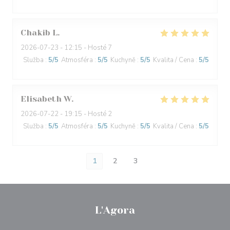
Chakib
L
2026-07-23
- 12:15 - Hosté 7
Služba
:
5
/5
Atmosféra
:
5
/5
Kuchyně
:
5
/5
Kvalita / Cena
:
5
/5
Elisabeth
W
2026-07-22
- 19:15 - Hosté 2
Služba
:
5
/5
Atmosféra
:
5
/5
Kuchyně
:
5
/5
Kvalita / Cena
:
5
/5
1
2
3
L'Agora