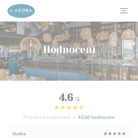
Panel pro správu cookies
Hodnocení
4.6
/5
Průměrné hodnocení —
4536 hodnoceni
Služba