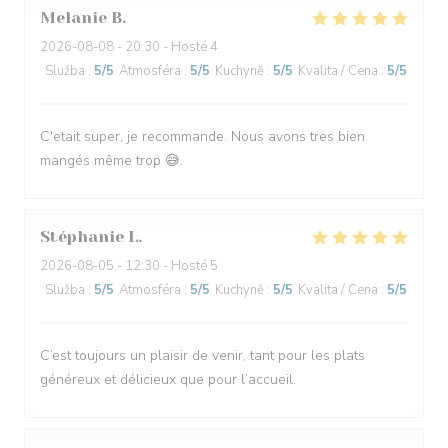
Melanie
B
2026-08-08
- 20:30 - Hosté 4
Služba
:
5
/5
Atmosféra
:
5
/5
Kuchyně
:
5
/5
Kvalita / Cena
:
5
/5
C'etait super, je recommande. Nous avons tres bien
mangés même trop 😅.
Stéphanie
L
2026-08-05
- 12:30 - Hosté 5
Služba
:
5
/5
Atmosféra
:
5
/5
Kuchyně
:
5
/5
Kvalita / Cena
:
5
/5
C’est toujours un plaisir de venir, tant pour les plats
généreux et délicieux que pour l’accueil.