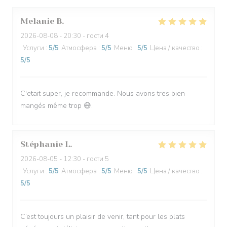
Melanie
B
2026-08-08
- 20:30 - гости 4
Услуги
:
5
/5
Атмосфера
:
5
/5
Меню
:
5
/5
Цена / качество
:
5
/5
C'etait super, je recommande. Nous avons tres bien
mangés même trop 😅.
Stéphanie
L
2026-08-05
- 12:30 - гости 5
Услуги
:
5
/5
Атмосфера
:
5
/5
Меню
:
5
/5
Цена / качество
:
5
/5
C’est toujours un plaisir de venir, tant pour les plats