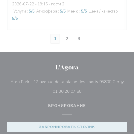
2026-07-22
- 19:15 - гости 2
Услуги
:
5
/5
Атмосфера
:
5
/5
Меню
:
5
/5
Цена / качество
:
5
/5
1
2
3
L'Agora
((отк
Aren Park - 17 avenue de la plaine des sports 95800 Cergy
01 30 20 07 88
БРОНИРОВАНИЕ
ЗАБРОНИРОВАТЬ СТОЛИК