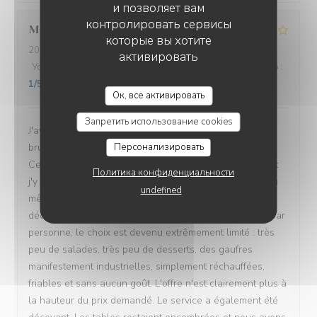
и позволяет вам
контролировать сервисы
Marine
V
которые вы хотите
2026-07-26
- 12:00 - гости 4
активировать
Услуги
:
4
/5
Атмосфера
:
4
/5
Меню
:
3
/5
Цена / качество
:
1
/5
Ок, все активировать
Запретить использование cookies
J'avais l'habitude de venir dans ce restaurant pour le
Персонализировать
brunch et j'en gardais toujours un excellent souvenir.
Cela faisait un moment que je n'y étais pas retournée et
Политика конфиденциальности
j'y suis revenue avec plaisir, convaincue d'y retrouver la
undefined
même qualité. Malheureusement, cette fois-ci, la
déception a été totale. Pour un brunch à plus de 30 € par
personne, le choix est devenu extrêmement limité : très
peu de salades, très peu de desserts, des gaufres
manifestement industrielles, simplement réchauffées,
friables et sans aucun goût. L'offre n'est clairement plus à
la hauteur du prix demandé. Le service a également été