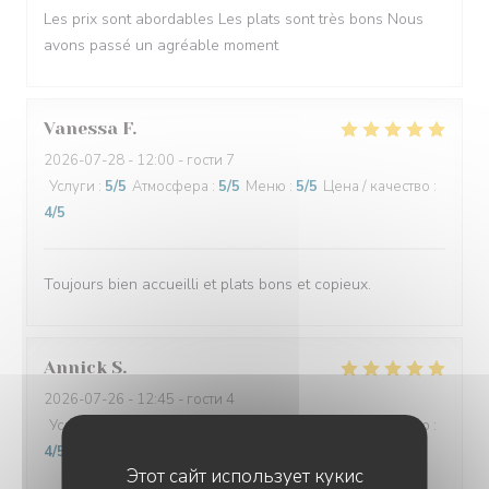
Les prix sont abordables Les plats sont très bons Nous
avons passé un agréable moment
Vanessa
F
2026-07-28
- 12:00 - гости 7
Услуги
:
5
/5
Атмосфера
:
5
/5
Меню
:
5
/5
Цена / качество
:
4
/5
Toujours bien accueilli et plats bons et copieux.
Annick
S
2026-07-26
- 12:45 - гости 4
Услуги
:
5
/5
Атмосфера
:
5
/5
Меню
:
4
/5
Цена / качество
:
4
/5
Этот сайт использует кукис