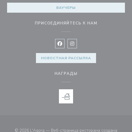
ВАУЧЕРЫ
ПРИСОЕДИНЯЙТЕСЬ К НАМ
Facebook ((открывается в новом 
Instagram ((открывается в н
НОВОСТНАЯ РАССЫЛКА
НАГРАДЫ
© 2026 L'Agora — Веб-страница ресторана создана