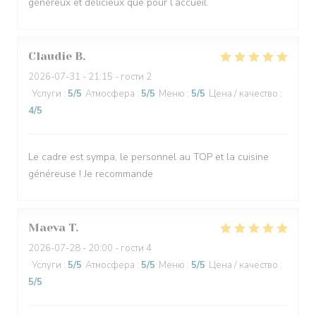
généreux et délicieux que pour l’accueil.
Claudie
B
2026-07-31
- 21:15 - гости 2
Услуги
:
5
/5
Атмосфера
:
5
/5
Меню
:
5
/5
Цена / качество
:
4
/5
Le cadre est sympa, le personnel au TOP et la cuisine
généreuse ! Je recommande
Maeva
T
2026-07-28
- 20:00 - гости 4
Услуги
:
5
/5
Атмосфера
:
5
/5
Меню
:
5
/5
Цена / качество
:
5
/5