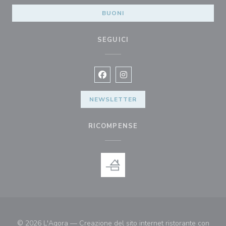
BUONI
SEGUICI
Facebook ((apre una nuova finestra)
Instagram ((apre una nuova fi
NEWSLETTER
RICOMPENSE
© 2026 L'Agora — Creazione del sito internet ristorante con