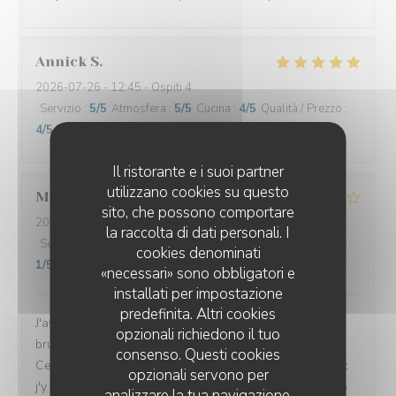
Annick
S
2026-07-26
- 12:45 - Ospiti 4
Servizio
:
5
/5
Atmosfera
:
5
/5
Cucina
:
4
/5
Qualità / Prezzo
:
4
/5
Il ristorante e i suoi partner
utilizzano cookies su questo
Marine
V
sito, che possono comportare
2026-07-26
- 12:00 - Ospiti 4
la raccolta di dati personali. I
Servizio
:
4
/5
Atmosfera
:
4
/5
Cucina
:
3
/5
Qualità / Prezzo
:
cookies denominati
1
/5
«necessari» sono obbligatori e
installati per impostazione
predefinita. Altri cookies
J'avais l'habitude de venir dans ce restaurant pour le
opzionali richiedono il tuo
brunch et j'en gardais toujours un excellent souvenir.
consenso. Questi cookies
Cela faisait un moment que je n'y étais pas retournée et
opzionali servono per
j'y suis revenue avec plaisir, convaincue d'y retrouver la
analizzare la tua navigazione,