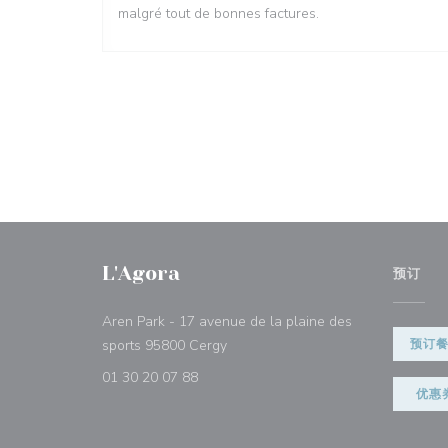
malgré tout de bonnes factures.
L'Agora
预订
Aren Park - 17 avenue de la plaine des
((在新窗口中打开))
sports 95800 Cergy
预订
01 30 20 07 88
优惠