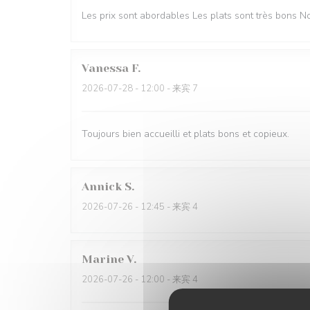
Les prix sont abordables Les plats sont très bons
Vanessa
F
2026-07-28
- 12:00 - 来宾 7
Toujours bien accueilli et plats bons et copieux.
Annick
S
2026-07-26
- 12:45 - 来宾 4
Marine
V
2026-07-26
- 12:00 - 来宾 4