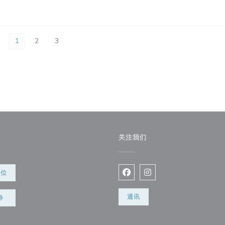
1
2
3
关注我们
餐位
Facebook ((在新窗口中打开)
Instagram ((在新窗口
通讯
券