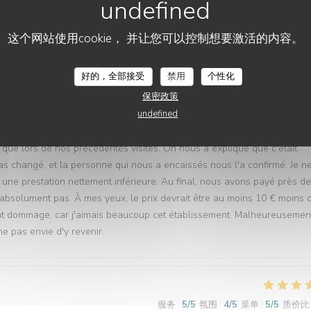
e brunch et j'en gardais toujours un excellent souvenir. Cela faisait un
venue avec plaisir, convaincue d'y retrouver la même qualité.
这个网站使用cookie， 并让您可以控制想要激活的内容。
otale. Pour un brunch à plus de 30 € par personne, le choix est devenu
de desserts, des gaufres manifestement industrielles, simplement
好的，全部接受
禁用
个性化
est clairement plus à la hauteur du prix demandé. Le service a égalemen
保密政策
s avons dû les débarrasser nous-mêmes. Lorsque nous avons demandé
undefined
ervir. Je peux comprendre un fonctionnement en libre-service, mais le
anisation difficile à comprendre. Au moment du paiement, nous avons fai
 que lors de nos précédentes visites. On nous a expliqué que c'était
a pas changé, et la personne qui nous a encaissés nous l'a confirmé. Je n
une prestation nettement inférieure. Au final, nous avons payé près d
 absolument pas. À mes yeux, le prix devrait être au moins 10 € moins 
ment dommage, car j'aimais beaucoup cet établissement. Malheureusemen
e pas envie d'y revenir.
服务
:
5
/5
氛围
:
4
/5
菜单
:
5
/5
质价比