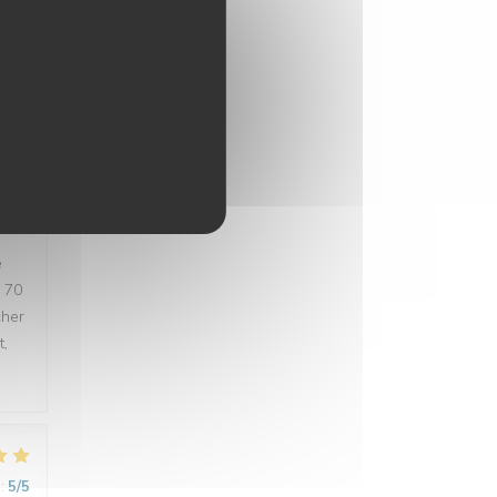
t été
 une
t
e
e 70
cher
t,
:
5
/5