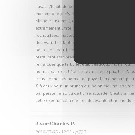
J'avais l'habitude de venir dans ce restaurant pour l
moment que je n'y étais pas retournée et j'y suis re
Malheureusement, cette fois-ci, la déception a été t
extrêmement limité : très peu de salades, très peu 
réchauffées, friables et sans aucun goût. L'offre n'
décevant. Les tables restaient encombrées et nou
bouteille d'eau, il nous a été indiqué d'aller nous s
restaurant était presque vide, ce qui rend cette org
remarquer que le buffet était beaucoup moins fourni
normal, car c'est l'été. En revanche, le prix, lui, n'
trouve donc pas normal de payer le même tarif pour 
€ à deux pour un brunch qui, selon moi, ne les vaut
par personne au vu de l'offre actuelle. C'est vrai
cette expérience a été très décevante et ne me donn
Jean-Charles
P
2026-07-26
- 12:00 - 来宾 2