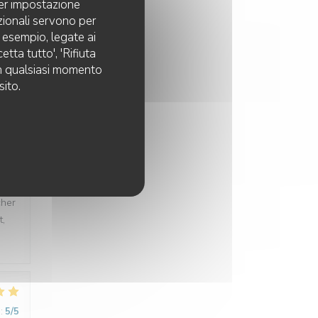
per impostazione
pzionali servono per
d esempio, legate ai
tta tutto', 'Rifiuta
 in qualsiasi momento
t été
sito.
 une
t
e
e 70
cher
t,
:
5
/5