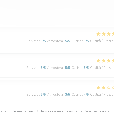
Servizio
:
5
/5
Atmosfera
:
5
/5
Cucina
:
5
/5
Qualità / Prezzo
Servizio
:
5
/5
Atmosfera
:
5
/5
Cucina
:
5
/5
Qualità / Prezzo
Servizio
:
2
/5
Atmosfera
:
3
/5
Cucina
:
4
/5
Qualità / Prezzo
t et offre même pas 3€ de supplément frites Le cadre et les plats son