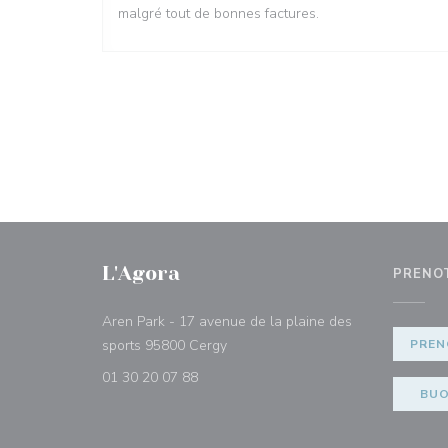
malgré tout de bonnes factures.
L'Agora
PRENO
Aren Park - 17 avenue de la plaine des
((apre una nuova finestra))
sports 95800 Cergy
PREN
01 30 20 07 88
BUO