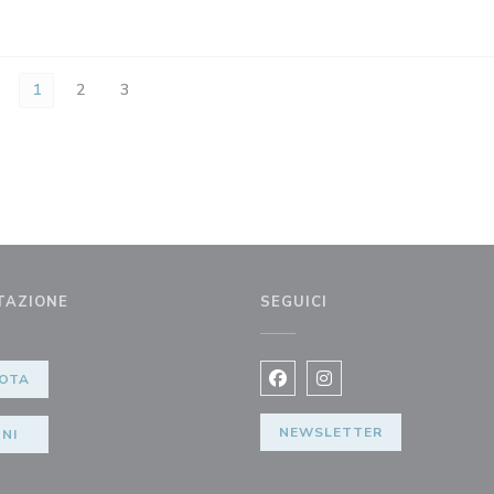
1
2
3
TAZIONE
SEGUICI
OTA
Facebook ((apre una nuova fi
Instagram ((apre una n
NEWSLETTER
NI