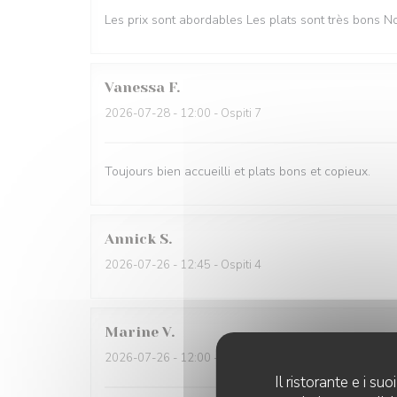
Les prix sont abordables Les plats sont très bons
Vanessa
F
2026-07-28
- 12:00 - Ospiti 7
Toujours bien accueilli et plats bons et copieux.
Annick
S
2026-07-26
- 12:45 - Ospiti 4
Marine
V
2026-07-26
- 12:00 - Ospiti 4
Il ristorante e i s