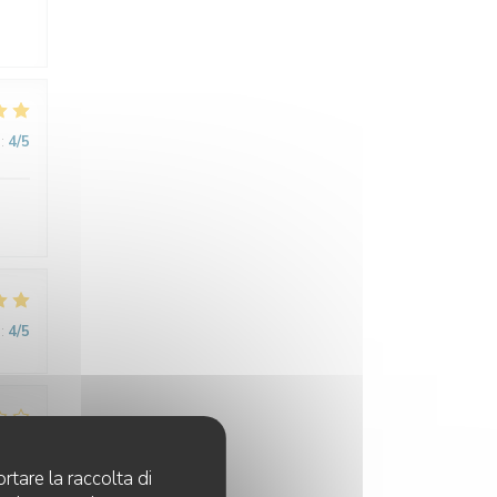
:
4
/5
:
4
/5
:
1
/5
rtare la raccolta di