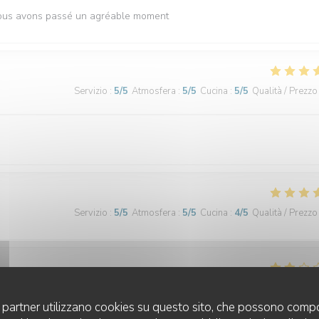
 Nous avons passé un agréable moment
Servizio
:
5
/5
Atmosfera
:
5
/5
Cucina
:
5
/5
Qualità / Prezzo
Servizio
:
5
/5
Atmosfera
:
5
/5
Cucina
:
4
/5
Qualità / Prezzo
Servizio
:
4
/5
Atmosfera
:
4
/5
Cucina
:
3
/5
Qualità / Prezzo
uoi partner utilizzano cookies su questo sito, che possono compo