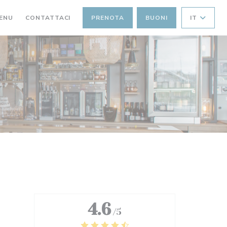
A NUOVA FINESTRA))
((APRE UNA NUOVA FINESTRA))
ENU
CONTATTACI
PRENOTA
BUONI
IT
4.6
/5