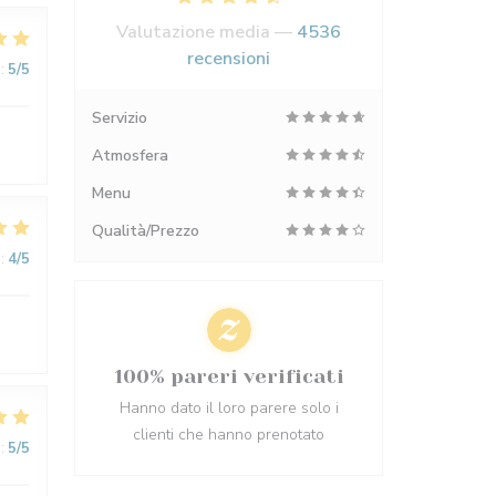
Valutazione media —
4536
recensioni
:
5
/5
Servizio
Atmosfera
Menu
Qualità/Prezzo
:
4
/5
100% pareri verificati
Hanno dato il loro parere solo i
clienti che hanno prenotato
:
5
/5