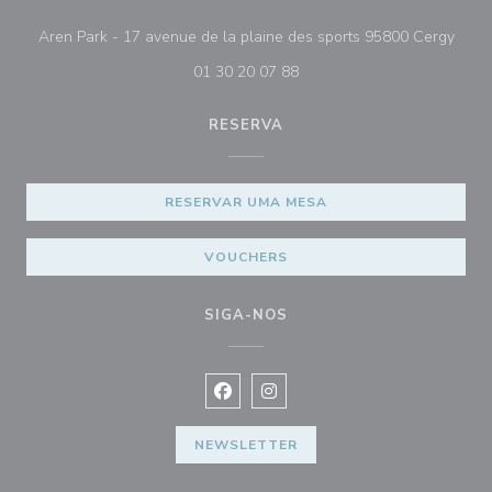
((abr
Aren Park - 17 avenue de la plaine des sports 95800 Cergy
01 30 20 07 88
RESERVA
RESERVAR UMA MESA
VOUCHERS
SIGA-NOS
Facebook ((abre numa nova janela))
Instagram ((abre numa nova ja
NEWSLETTER