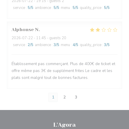
2026-07-22
- 19:15 - guests 2
service
:
5
/5
ambience
:
5
/5
menu
:
5
/5
quality_price
:
5
/5
Alphonse
N
2026-07-22
- 11:45 - guests 20
service
:
2
/5
ambience
:
3
/5
menu
:
4
/5
quality_price
:
3
/5
Établissement pas commerçant. Plus de 400€ de ticket et
offre même pas 3€ de supplément frites Le cadre et les
plats sont malgré tout de bonnes factures.
1
2
3
L'Agora