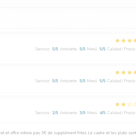
Servicio
:
5
/5
Ambiente
:
5
/5
Menú
:
5
/5
Calidad / Precio
Servicio
:
5
/5
Ambiente
:
5
/5
Menú
:
5
/5
Calidad / Precio
Servicio
:
2
/5
Ambiente
:
3
/5
Menú
:
4
/5
Calidad / Precio
t et offre même pas 3€ de supplément frites Le cadre et les plats son