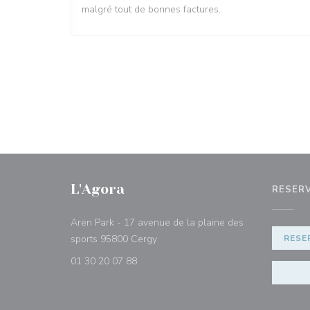
malgré tout de bonnes factures.
L'Agora
RESER
Aren Park - 17 avenue de la plaine des
((abre en una nueva ventana))
sports 95800 Cergy
RESE
01 30 20 07 88