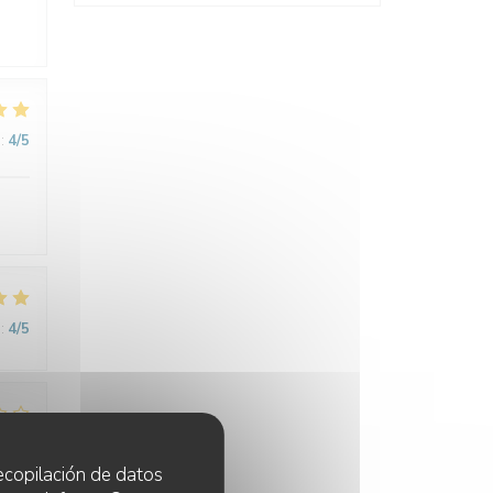
:
4
/5
:
4
/5
:
1
/5
 recopilación de datos