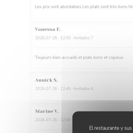
Les prix sont abordables Les plats sont très bons
Vanessa
F
2026-07-28
- 12:00 - Invitados 7
Toujours bien accueilli et plats bons et copieux.
Annick
S
2026-07-26
- 12:45 - Invitados 4
Marine
V
2026-07-26
- 12:00 - Invitados 4
El restaurante y sus 