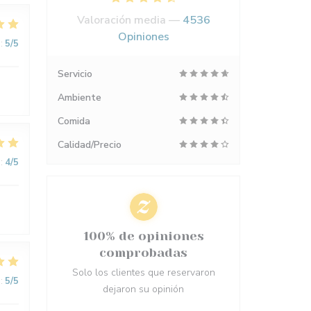
Valoración media —
4536
Opiniones
:
5
/5
Servicio
Ambiente
Comida
Calidad/Precio
:
4
/5
100% de opiniones
comprobadas
Solo los clientes que reservaron
:
5
/5
dejaron su opinión