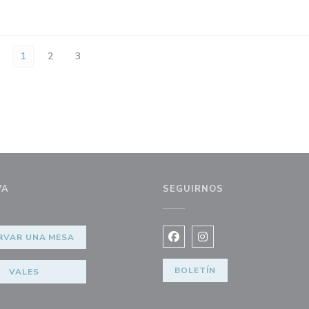
1
2
3
VA
SEGUIRNOS
RVAR UNA MESA
Facebook ((abre en una nuev
Instagram ((abre en u
BOLETÍN
VALES