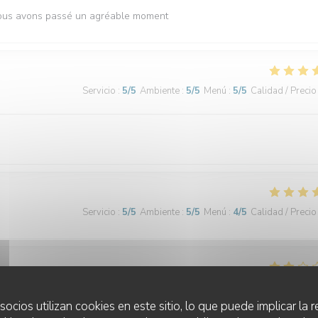
 Nous avons passé un agréable moment
Servicio
:
5
/5
Ambiente
:
5
/5
Menú
:
5
/5
Calidad / Precio
Servicio
:
5
/5
Ambiente
:
5
/5
Menú
:
4
/5
Calidad / Precio
Servicio
:
4
/5
Ambiente
:
4
/5
Menú
:
3
/5
Calidad / Precio
socios utilizan cookies en este sitio, lo que puede implicar la