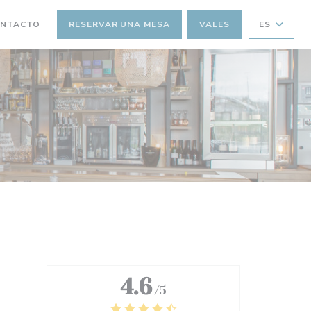
ANA))
A NUEVA VENTANA))
ONTACTO
RESERVAR UNA MESA
VALES
ES
4.6
/5